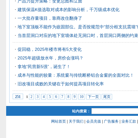
产品力提升策略：变更总图和立面
建筑保温K值选取对成本的影响分析，千万级成本优化
一大批存量项目，靠商改住翻身了
地下室顶板不能作为嵌固部位。是否按规范中“部分框支抗震墙”
当首层洞口对应的地下室墙体处无洞口时，首层洞口两侧的约
促回稳，2025年楼市将有5大变化
2025年超级放水年，房价会涨吗？
拿地“民营新5强”，诞生了！
成本与性能的较量：系统窗与传统断桥铝合金窗的全面对比！
旧改项目成败的关键在于如何提高项目转化率
2
3
4
5
6
7
8
9
10
下一页
尾页
251
1
站内搜索：
网站首页
|
关于我们
|
会员充值
|
广告服务
|
业务汇款