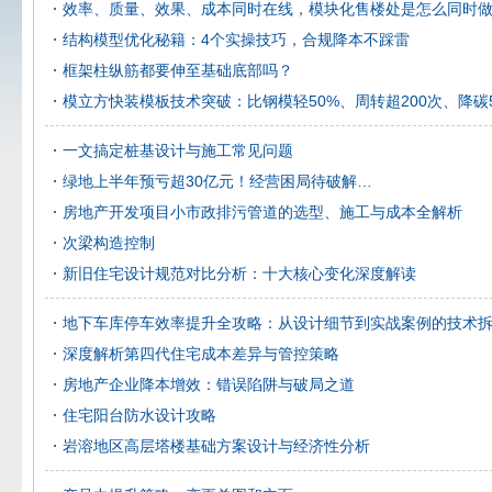
效率、质量、效果、成本同时在线，模块化售楼处是怎么同时
结构模型优化秘籍：4个实操技巧，合规降本不踩雷
框架柱纵筋都要伸至基础底部吗？
模立方快装模板技术突破：比钢模轻50%、周转超200次、降碳5
一文搞定桩基设计与施工常见问题
绿地上半年预亏超30亿元！经营困局待破解…
房地产开发项目小市政排污管道的选型、施工与成本全解析
次梁构造控制
新旧住宅设计规范对比分析：十大核心变化深度解读
地下车库停车效率提升全攻略：从设计细节到实战案例的技术
深度解析第四代住宅成本差异与管控策略
房地产企业降本增效：错误陷阱与破局之道
住宅阳台防水设计攻略
岩溶地区高层塔楼基础方案设计与经济性分析