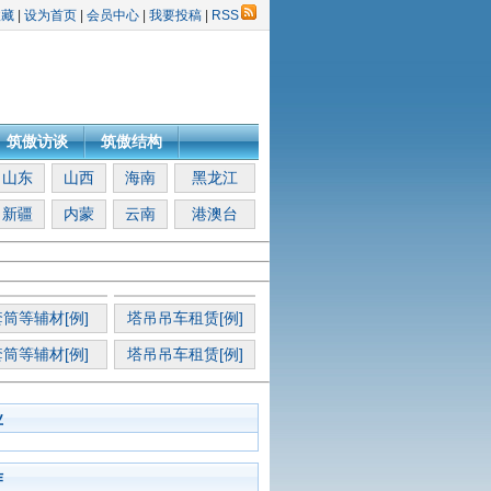
收藏
|
设为首页
|
会员中心
|
我要投稿
|
RSS
筑傲访谈
筑傲结构
山东
山西
海南
黑龙江
新疆
内蒙
云南
港澳台
筒等辅材[例]
塔吊吊车租赁[例]
筒等辅材[例]
塔吊吊车租赁[例]
业
作