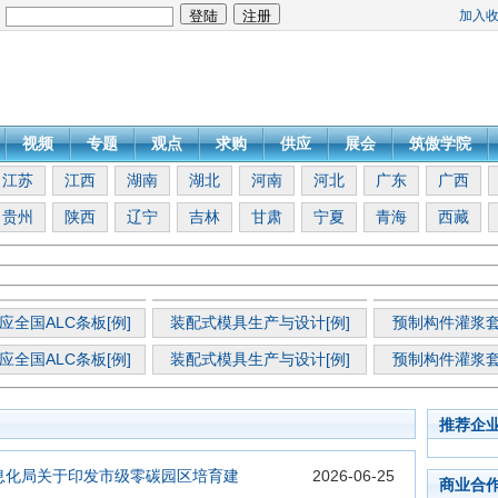
加入
：
视频
专题
观点
求购
供应
展会
筑傲学院
江苏
江西
湖南
湖北
河南
河北
广东
广西
贵州
陕西
辽宁
吉林
甘肃
宁夏
青海
西藏
应全国ALC条板[例]
装配式模具生产与设计[例]
预制构件灌浆套
应全国ALC条板[例]
装配式模具生产与设计[例]
预制构件灌浆套
推荐企
息化局关于印发市级零碳园区培育建
2026-06-25
商业合