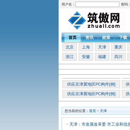
用户名：
密码
首页
资讯
政策
下载
北京
上海
天津
重庆
浙江
安徽
福建
四川
供应京津冀地区PC构件[例]
供
供应京津冀地区PC构件[例]
供
您当前的位置：
首页
>
天津
天津：市发展改革委 市工业和信