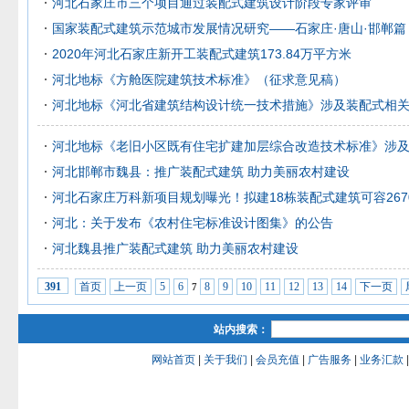
河北石家庄市三个项目通过装配式建筑设计阶段专家评审
国家装配式建筑示范城市发展情况研究——石家庄·唐山·邯郸篇
2020年河北石家庄新开工装配式建筑173.84万平方米
河北地标《方舱医院建筑技术标准》（征求意见稿）
河北地标《河北省建筑结构设计统一技术措施》涉及装配式相
河北地标《老旧小区既有住宅扩建加层综合改造技术标准》涉
河北邯郸市魏县：推广装配式建筑 助力美丽农村建设
河北石家庄万科新项目规划曝光！拟建18栋装配式建筑可容267
河北：关于发布《农村住宅标准设计图集》的公告
河北魏县推广装配式建筑 助力美丽农村建设
首页
上一页
5
6
8
9
10
11
12
13
14
下一页
391
7
站内搜索：
网站首页
|
关于我们
|
会员充值
|
广告服务
|
业务汇款