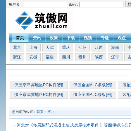
用户名：
密码：
首页
资讯
政策
下载
视频
专题
观点
北京
上海
天津
重庆
江苏
江西
湖南
浙江
安徽
福建
四川
贵州
陕西
辽宁
供应京津冀地区PC构件[例]
供应全国ALC条板[例]
装配
供应京津冀地区PC构件[例]
供应全国ALC条板[例]
装配
您当前的位置：
首页
>
河北
河北对《多层装配式混凝土板式房屋技术规程 》等四项标准公