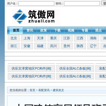
用户名：
密码：
首页
资讯
政策
下载
视频
专题
观点
北京
上海
天津
重庆
江苏
江西
湖南
浙江
安徽
福建
四川
贵州
陕西
辽宁
供应京津冀地区PC构件[例]
供应全国ALC条板[例]
装配
供应京津冀地区PC构件[例]
供应全国ALC条板[例]
装配
您当前的位置：
首页
>
装配资讯
>
建筑热文