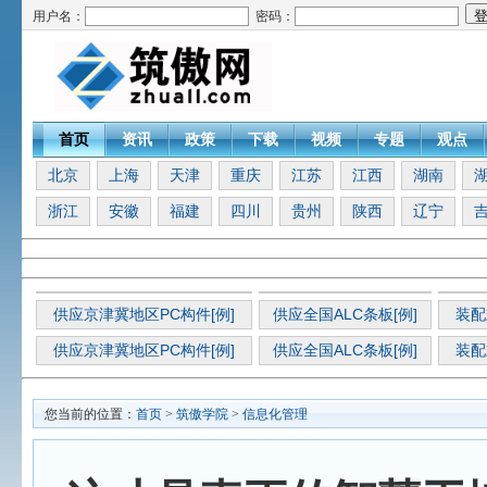
用户名：
密码：
首页
资讯
政策
下载
视频
专题
观点
北京
上海
天津
重庆
江苏
江西
湖南
浙江
安徽
福建
四川
贵州
陕西
辽宁
供应京津冀地区PC构件[例]
供应全国ALC条板[例]
装配
供应京津冀地区PC构件[例]
供应全国ALC条板[例]
装配
您当前的位置：
首页
>
筑傲学院
>
信息化管理