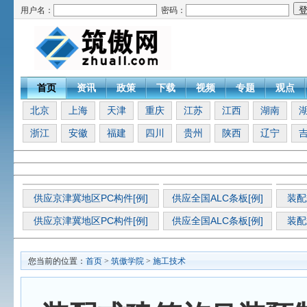
用户名：
密码：
首页
资讯
政策
下载
视频
专题
观点
北京
上海
天津
重庆
江苏
江西
湖南
浙江
安徽
福建
四川
贵州
陕西
辽宁
供应京津冀地区PC构件[例]
供应全国ALC条板[例]
装配
供应京津冀地区PC构件[例]
供应全国ALC条板[例]
装配
您当前的位置：
首页
>
筑傲学院
>
施工技术