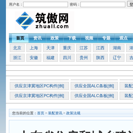
用户名：
密码：
首页
资讯
政策
下载
视频
专题
观点
北京
上海
天津
重庆
江苏
江西
湖南
浙江
安徽
福建
四川
贵州
陕西
辽宁
供应京津冀地区PC构件[例]
供应全国ALC条板[例]
装配
供应京津冀地区PC构件[例]
供应全国ALC条板[例]
装配
您当前的位置：
首页
>
装配资讯
>
政策法规