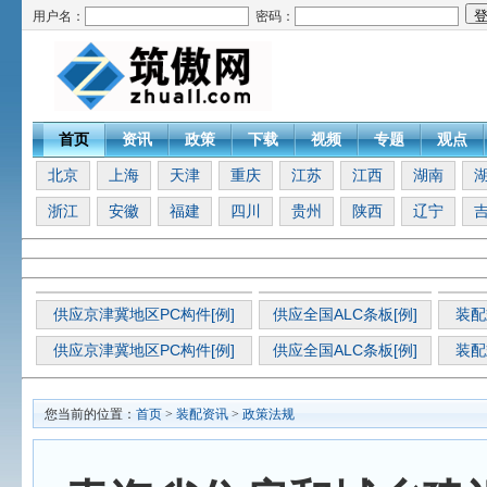
用户名：
密码：
首页
资讯
政策
下载
视频
专题
观点
北京
上海
天津
重庆
江苏
江西
湖南
浙江
安徽
福建
四川
贵州
陕西
辽宁
供应京津冀地区PC构件[例]
供应全国ALC条板[例]
装配
供应京津冀地区PC构件[例]
供应全国ALC条板[例]
装配
您当前的位置：
首页
>
装配资讯
>
政策法规