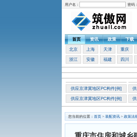
用户名：
密码
首页
资讯
政策
下载
北京
上海
天津
重庆
浙江
安徽
福建
四川
供应京津冀地区PC构件[例]
供
供应京津冀地区PC构件[例]
供
您当前的位置：
首页
>
装配资讯
>
政策法
重庆市住房和城乡