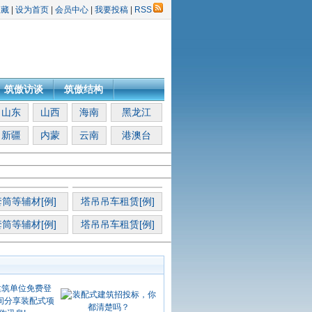
收藏
|
设为首页
|
会员中心
|
我要投稿
|
RSS
筑傲访谈
筑傲结构
山东
山西
海南
黑龙江
新疆
内蒙
云南
港澳台
筒等辅材[例]
塔吊吊车租赁[例]
筒等辅材[例]
塔吊吊车租赁[例]