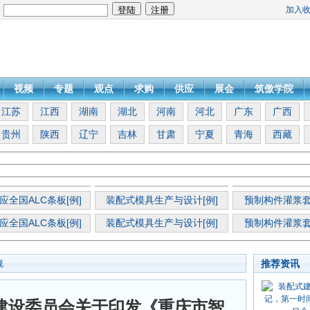
加入
：
视频
专题
观点
求购
供应
展会
筑傲学院
江苏
江西
湖南
湖北
河南
河北
广东
广西
贵州
陕西
辽宁
吉林
甘肃
宁夏
青海
西藏
应全国ALC条板[例]
装配式模具生产与设计[例]
预制构件灌浆套
应全国ALC条板[例]
装配式模具生产与设计[例]
预制构件灌浆套
推荐资讯
规
建设委员会关于印发《重庆市智