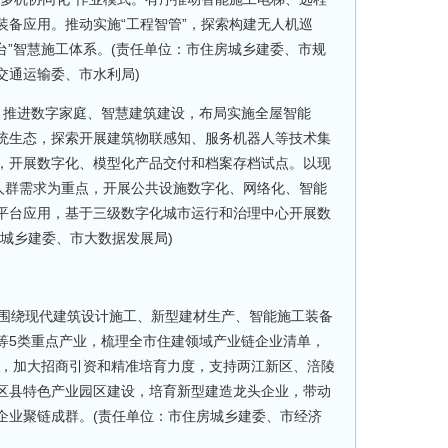
装备应用。推动实施“工程智管”，探索构建无人机巡
台”智慧施工体系。(责任单位：市住房城乡建委、市规
交通运输委、市水利局)
推进数字家庭、智慧建筑建设，布局实施全屋智能
统生态，探索开展建筑物联感知、服务机器人等技术集
，开展数字化、模型化产品交付和档案存档试点。以现
”人群需求为重点，开展公共设施数字化、网络化、智能
平台应用，基于三级数字化城市运行和治理中心开展数
城乡建委、市大数据发展局)
围绕现代建筑设计施工、新型建材生产、智能施工装备
等5类重点产业，梳理全市住建领域产业链企业清单，
制，加大招商引资和精准培育力度，支持两江新区、涪陵
区县特色产业园区建设，培育新型建造龙头企业，带动
企业聚链成群。(责任单位：市住房城乡建委、市经济