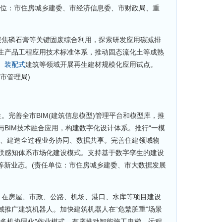
单位：市住房城乡建委、市经济信息委、市财政局、重
焦磷石膏等关键固废综合利用，探索研发应用碳减排
生产品工程应用技术标准体系，推动固态流化土等成熟
、
装配式
建筑等领域开展再生建材规模化应用试点。
市管理局)
完善全市BIM(建筑信息模型)管理平台和模型库，推
等与BIM技术融合应用，构建数字化设计体系。推行“一模
计、建造全过程业务协同、数据共享。完善住建领域物
联感知体系市场化建设模式。支持基于数字孪生的建设
等新业态。(责任单位：市住房城乡建委、市大数据发展
在房屋、市政、公路、机场、港口、水库等项目建设
域推广建筑机器人。加快建筑机器人在“危繁脏重”场景
、多机协同化”作业模式。有序推动智能施工电梯、远程