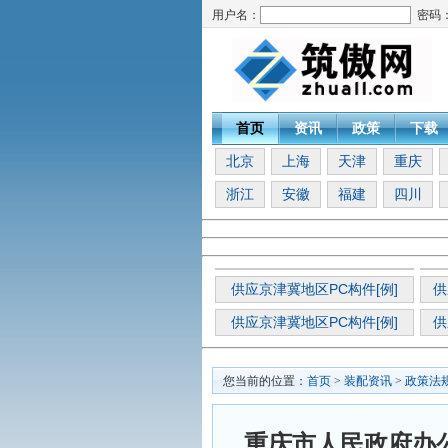
用户名：
密码
首页
资讯
政策
下载
北京
上海
天津
重庆
浙江
安徽
福建
四川
供应京津冀地区PC构件[例]
供
供应京津冀地区PC构件[例]
供
您当前的位置：
首页
>
装配资讯
>
政策法
重庆市人民政府办