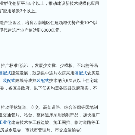
业孵化创新平台5个以上，推动建设新技术规模化应用
建造”应用场景3个以上。
造产业园区，培育西南地区住建领域优势产业10个以
现代建筑产业产值达到6000亿元。
。推广标准化设计，发展少支撑、少模板、不出筋等易
装配式
建筑发展，鼓励集中连片农房采用
装配式
农房建
、
装配式
隔墙等成熟
装配式
技术纳入6层及以上住宅建
建委，各区县政府。以下任务均需各区县政府落实，不
。推动明挖隧道、立交、高架道路、综合管廊等因地制
道交通管片、站台、整体道床采用预制部品，加快推广
工业化
建造技术在工程边坡、施工围挡、临时道路等工
住房城乡建委、市城市管理局、市交通运输委)