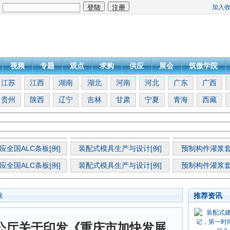
加入
：
视频
专题
观点
求购
供应
展会
筑傲学院
江苏
江西
湖南
湖北
河南
河北
广东
广西
贵州
陕西
辽宁
吉林
甘肃
宁夏
青海
西藏
应全国ALC条板[例]
装配式模具生产与设计[例]
预制构件灌浆套
应全国ALC条板[例]
装配式模具生产与设计[例]
预制构件灌浆套
推荐资讯
规
公厅关于印发《重庆市加快发展