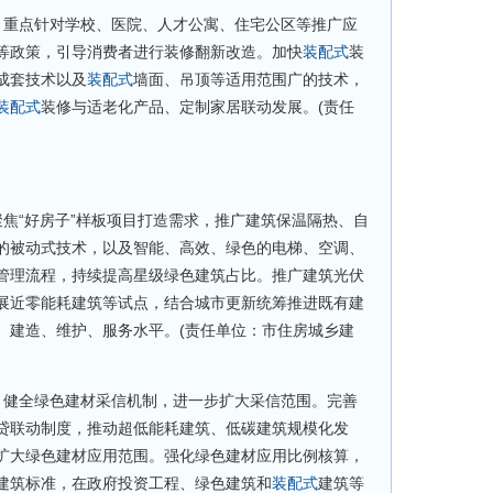
。重点针对学校、医院、人才公寓、住宅公区等推广应
等政策，引导消费者进行装修翻新改造。加快
装配式
装
成套技术以及
装配式
墙面、吊顶等适用范围广的技术，
装配式
装修与适老化产品、定制家居联动发展。(责任
“好房子”样板项目打造需求，推广建筑保温隔热、自
的被动式技术，以及智能、高效、绿色的电梯、空调、
管理流程，持续提高星级绿色建筑占比。推广建筑光伏
展近零能耗建筑等试点，结合城市更新统筹推进既有建
、建造、维护、服务水平。(责任单位：市住房城乡建
健全绿色建材采信机制，进一步扩大采信范围。完善
贷联动制度，推动超低能耗建筑、低碳建筑规模化发
扩大绿色建材应用范围。强化绿色建材应用比例核算，
建筑标准，在政府投资工程、绿色建筑和
装配式
建筑等