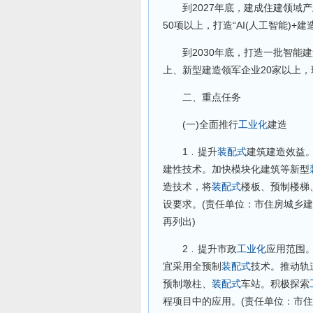
到2027年底，建成住建领域产
50项以上，打造“AI(人工智能)+
到2030年底，打造一批智能建
上、新型建造领军企业20家以上，
二、重点任务
(一)全面推行
工业化
建造
1﹒提升
装配式
建筑建造效益
建性技术。加快模块化建筑等新型
造技术，将
装配式
楼板、预制楼梯
设要求。(责任单位：市住房城乡
再列出)
2﹒提升市政
工业化
应用范围
宜采用全预制
装配式
技术。推动轨
预制墩柱、
装配式
车站。积极探索
程项目中的应用。(责任单位：市