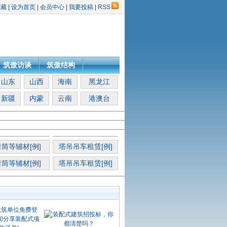
收藏
|
设为首页
|
会员中心
|
我要投稿
|
RSS
筑傲访谈
筑傲结构
山东
山西
海南
黑龙江
新疆
内蒙
云南
港澳台
筒等辅材[例]
塔吊吊车租赁[例]
筒等辅材[例]
塔吊吊车租赁[例]