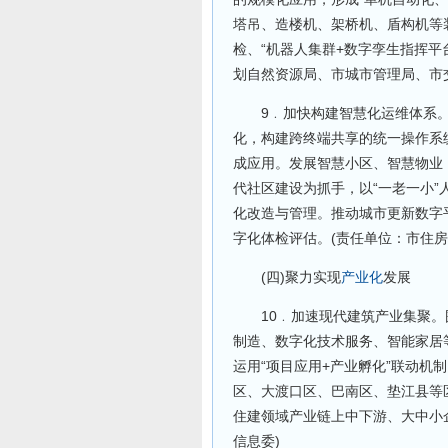
塔吊、造楼机、架桥机、盾构机等
检、“机器人集群+数字孪生指挥平
划自然资源局、市城市管理局、市
9﹒加快构建智慧化运维体系。
化，构建跨终端共享的统一操作系
成应用。发展智慧小区、智慧物业
代社区建设为抓手，以“一老一小
化改造与管理。推动城市更新数字
字化体检评估。(责任单位：市住房
(四)聚力实现
产业化
发展
10﹒加速现代建筑产业集聚。
制造、数字化技术服务、智能家居
运用“项目应用+产业孵化”联动机
区、大渡口区、巴南区、垫江县等
住建领域产业链上中下游、大中小
信息委)