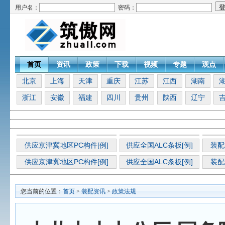
用户名：
密码：
首页
资讯
政策
下载
视频
专题
观点
北京
上海
天津
重庆
江苏
江西
湖南
浙江
安徽
福建
四川
贵州
陕西
辽宁
供应京津冀地区PC构件[例]
供应全国ALC条板[例]
装配
供应京津冀地区PC构件[例]
供应全国ALC条板[例]
装配
您当前的位置：
首页
>
装配资讯
>
政策法规