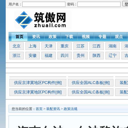
用户名：
密码：
首页
资讯
政策
下载
视频
专题
观点
北京
上海
天津
重庆
江苏
江西
湖南
浙江
安徽
福建
四川
贵州
陕西
辽宁
供应京津冀地区PC构件[例]
供应全国ALC条板[例]
装配
供应京津冀地区PC构件[例]
供应全国ALC条板[例]
装配
您当前的位置：
首页
>
装配资讯
>
政策法规