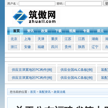
用户名：
密码：
首页
资讯
政策
下载
视频
专题
观点
北京
上海
天津
重庆
江苏
江西
湖南
浙江
安徽
福建
四川
贵州
陕西
辽宁
供应京津冀地区PC构件[例]
供应全国ALC条板[例]
装配
供应京津冀地区PC构件[例]
供应全国ALC条板[例]
装配
您当前的位置：
首页
>
装配资讯
>
政策法规