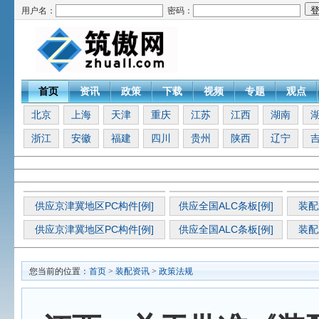
用户名：
密码：
首页
资讯
政策
下载
视频
专题
观点
北京
上海
天津
重庆
江苏
江西
湖南
浙江
安徽
福建
四川
贵州
陕西
辽宁
供应京津冀地区PC构件[例]
供应全国ALC条板[例]
装配
供应京津冀地区PC构件[例]
供应全国ALC条板[例]
装配
您当前的位置：
首页
>
装配资讯
>
政策法规