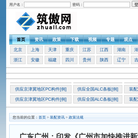
用户名：
密码：
首页
资讯
政策
下载
视频
专题
观点
北京
上海
天津
重庆
江苏
江西
湖南
浙江
安徽
福建
四川
贵州
陕西
辽宁
供应京津冀地区PC构件[例]
供应全国ALC条板[例]
装配
供应京津冀地区PC构件[例]
供应全国ALC条板[例]
装配
您当前的位置：
首页
>
装配资讯
>
政策法规
广东广州：印发《广州市加快推进新