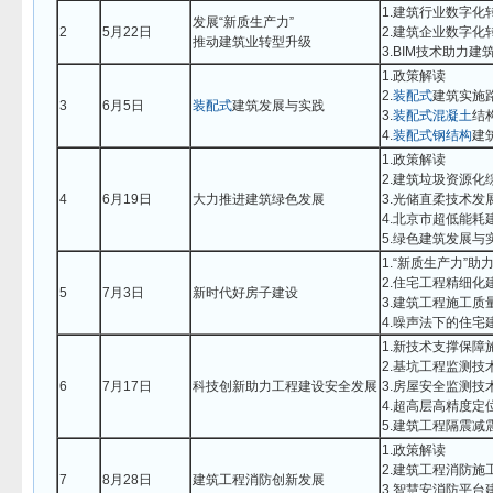
1.建筑行业数字化
发展“新质生产力”
2
5月22日
2.建筑企业数字化
推动建筑业转型升级
3.BIM技术助力
1.政策解读
2.
装配式
建筑实施
3
6月5日
装配式
建筑发展与实践
3.
装配式
混凝土
结
4.
装配式
钢结构
建
1.政策解读
2.建筑垃圾资源化
4
6月19日
大力推进建筑绿色发展
3.光储直柔技术发
4.北京市超低能耗
5.绿色建筑发展与
1.“新质生产力”
2.住宅工程精细化
5
7月3日
新时代好房子建设
3.建筑工程施工质
4.噪声法下的住宅
1.新技术支撑保障
2.基坑工程监测技
6
7月17日
科技创新助力工程建设安全发展
3.房屋安全监测技
4.超高层高精度定
5.建筑工程隔震减
1.政策解读
2.建筑工程消防
7
8月28日
建筑工程消防创新发展
3.智慧安消防平台