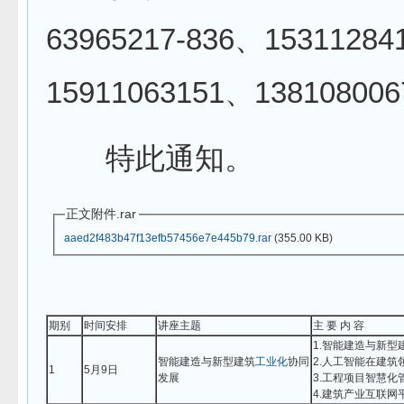
63965217-836、1531128
15911063151、138108006
特此通知。
正文附件.rar
aaed2f483b47f13efb57456e7e445b79.rar
(355.00 KB)
期别
时间安排
讲座主题
主 要 内 容
1.智能建造与新型
智能建造与新型建筑
工业化
协同
2.人工智能在建筑
1
5月9日
发展
3.工程项目智慧化
4.建筑产业互联网