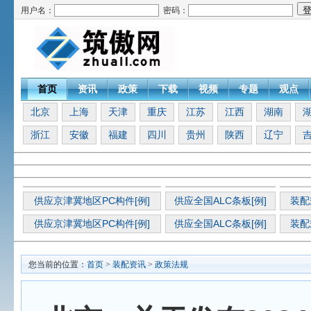
用户名：
密码：
首页
资讯
政策
下载
视频
专题
观点
北京
上海
天津
重庆
江苏
江西
湖南
浙江
安徽
福建
四川
贵州
陕西
辽宁
供应京津冀地区PC构件[例]
供应全国ALC条板[例]
装配
供应京津冀地区PC构件[例]
供应全国ALC条板[例]
装配
您当前的位置：
首页
>
装配资讯
>
政策法规