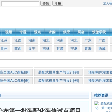
加入
：
视频
专题
观点
求购
供应
展会
筑傲学院
江苏
江西
湖南
湖北
河南
河北
广东
广西
贵州
陕西
辽宁
吉林
甘肃
宁夏
青海
西藏
应全国ALC条板[例]
装配式模具生产与设计[例]
预制构件灌浆套
应全国ALC条板[例]
装配式模具生产与设计[例]
预制构件灌浆套
推荐资讯
规
公布第一批装配化装修试点项目