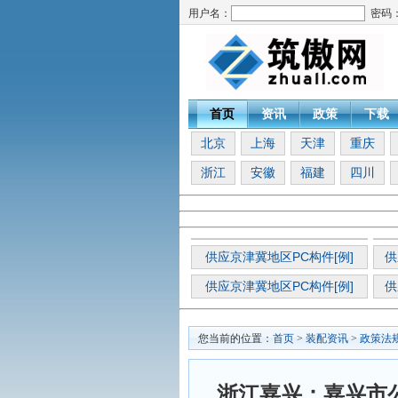
用户名：
密码
首页
资讯
政策
下载
北京
上海
天津
重庆
浙江
安徽
福建
四川
供应京津冀地区PC构件[例]
供
供应京津冀地区PC构件[例]
供
您当前的位置：
首页
>
装配资讯
>
政策法
浙江嘉兴：嘉兴市