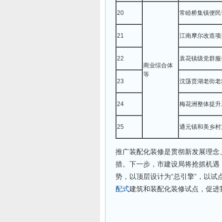
20
常睦桥集镇便民
21
江南摩尔改造项
22
袁花镇级党群服
商业综合体
等
23
沈荡贲湖老街老
24
梅花洲整体提升
25
通元镇和美乡村
推广装配化装修是贯彻新发展理念
措。下一步，市建设局将抢抓机遇
势，以顶层设计为“总引擎”，以试
配式
建筑和装配化装修试点，促进