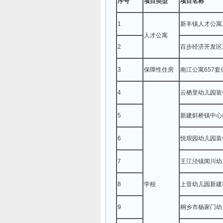
序号
项目类型
项目名称
1
新丰镇人才公寓
人才公寓
2
百步经济开发区
3
保障性住房
南江公寓657
4
云栖里幼儿园装
5
新建斜桥镇中心
6
悦琅园幼儿园装
7
王江泾镇闻川幼
8
学校
上音幼儿园新建
9
桐乡市杨家门幼