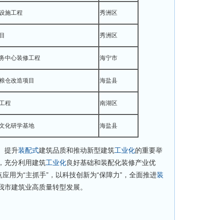
设施工程
秀洲区
目
秀洲区
务中心装修工程
海宁市
粮仓改造项目
海盐县
工程
南湖区
文化研学基地
海盐县
、提升
装配式
建筑品质和推动新型建筑
工业化
的重要举
，充分利用建筑
工业化
良好基础和装配化装修产业优
点应用为“主抓手”，以科技创新为“保障力”，全面推进
装
我市建筑业高质量转型发展。