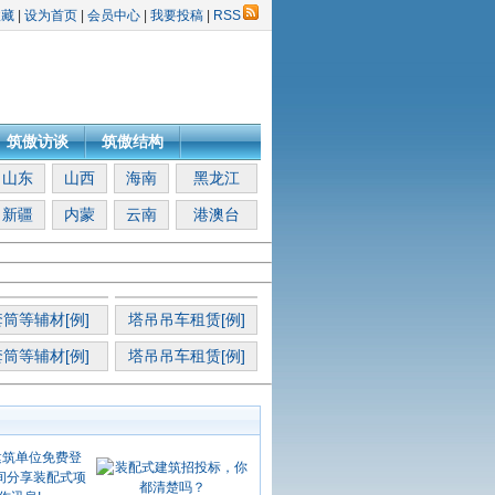
收藏
|
设为首页
|
会员中心
|
我要投稿
|
RSS
筑傲访谈
筑傲结构
山东
山西
海南
黑龙江
新疆
内蒙
云南
港澳台
筒等辅材[例]
塔吊吊车租赁[例]
筒等辅材[例]
塔吊吊车租赁[例]