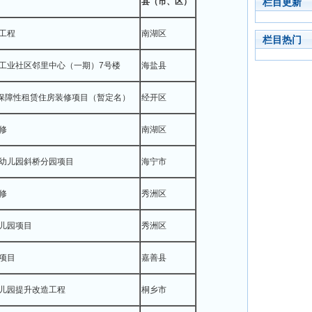
县（市、区）
栏目更新
工程
南湖区
栏目热门
工业社区邻里中心（一期）7号楼
海盐县
套保障性租赁住房装修项目（暂定名）
经开区
修
南湖区
幼儿园斜桥分园项目
海宁市
修
秀洲区
儿园项目
秀洲区
项目
嘉善县
儿园提升改造工程
桐乡市