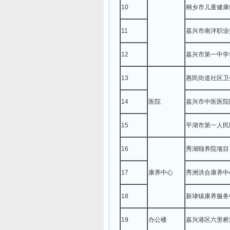
10
桐乡市儿童健康
11
嘉兴市南洋职业
12
嘉兴市第一中学
13
惠民街道社区卫
14
医院
嘉兴市中医医院
15
平湖市第一人民
16
秀湖颐养院项目
17
康养中心
秀洲洪合康养中
18
新埭镇康养服务
19
办公楼
嘉兴港区六里桥