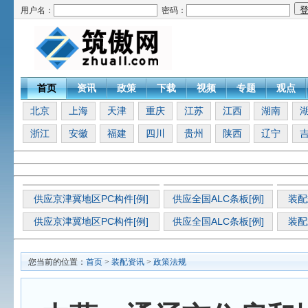
用户名：
密码：
首页
资讯
政策
下载
视频
专题
观点
北京
上海
天津
重庆
江苏
江西
湖南
浙江
安徽
福建
四川
贵州
陕西
辽宁
供应京津冀地区PC构件[例]
供应全国ALC条板[例]
装配
供应京津冀地区PC构件[例]
供应全国ALC条板[例]
装配
您当前的位置：
首页
>
装配资讯
>
政策法规