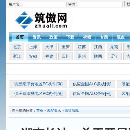
用户名：
密码：
首页
资讯
政策
下载
视频
专题
观点
北京
上海
天津
重庆
江苏
江西
湖南
浙江
安徽
福建
四川
贵州
陕西
辽宁
供应京津冀地区PC构件[例]
供应全国ALC条板[例]
装配
供应京津冀地区PC构件[例]
供应全国ALC条板[例]
装配
您当前的位置：
首页
>
装配资讯
>
政策法规