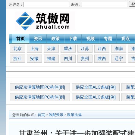
用户名：
密码：
首页
资讯
政策
下载
视频
专题
观点
北京
上海
天津
重庆
江苏
江西
湖南
浙江
安徽
福建
四川
贵州
陕西
辽宁
供应京津冀地区PC构件[例]
供应全国ALC条板[例]
装配
供应京津冀地区PC构件[例]
供应全国ALC条板[例]
装配
您当前的位置：
首页
>
装配资讯
>
政策法规
甘肃兰州：关于进一步加强装配式建