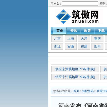
用户名：
密码
首页
资讯
政策
下载
北京
上海
天津
重庆
浙江
安徽
福建
四川
供应京津冀地区PC构件[例]
供
供应京津冀地区PC构件[例]
供
您当前的位置：
首页
>
装配资讯
>
政策法
河南发布《河南省