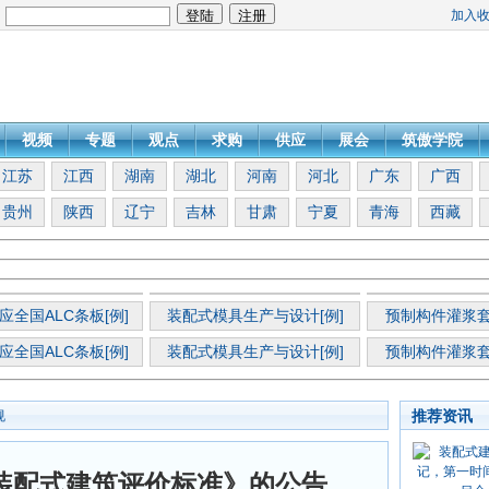
加入
：
视频
专题
观点
求购
供应
展会
筑傲学院
江苏
江西
湖南
湖北
河南
河北
广东
广西
贵州
陕西
辽宁
吉林
甘肃
宁夏
青海
西藏
应全国ALC条板[例]
装配式模具生产与设计[例]
预制构件灌浆套
应全国ALC条板[例]
装配式模具生产与设计[例]
预制构件灌浆套
推荐资讯
规
装配式建筑评价标准》的公告，