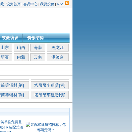
收藏
|
设为首页
|
会员中心
|
我要投稿
|
RSS
筑傲访谈
筑傲结构
山东
山西
海南
黑龙江
新疆
内蒙
云南
港澳台
筒等辅材[例]
塔吊吊车租赁[例]
筒等辅材[例]
塔吊吊车租赁[例]