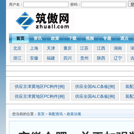
用户名：
密码：
首页
资讯
政策
下载
视频
专题
观点
北京
上海
天津
重庆
江苏
江西
湖南
浙江
安徽
福建
四川
贵州
陕西
辽宁
供应京津冀地区PC构件[例]
供应全国ALC条板[例]
装配
供应京津冀地区PC构件[例]
供应全国ALC条板[例]
装配
您当前的位置：
首页
>
装配资讯
>
政策法规