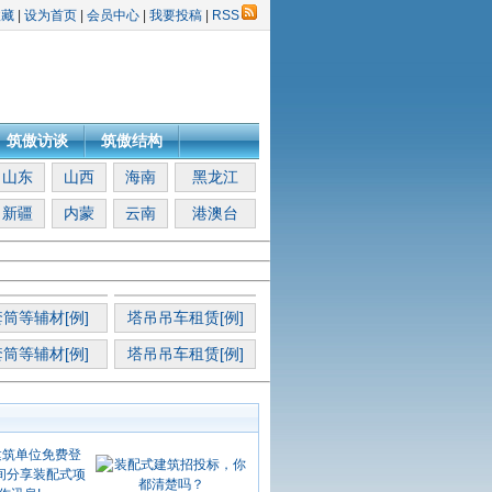
收藏
|
设为首页
|
会员中心
|
我要投稿
|
RSS
筑傲访谈
筑傲结构
山东
山西
海南
黑龙江
新疆
内蒙
云南
港澳台
筒等辅材[例]
塔吊吊车租赁[例]
筒等辅材[例]
塔吊吊车租赁[例]