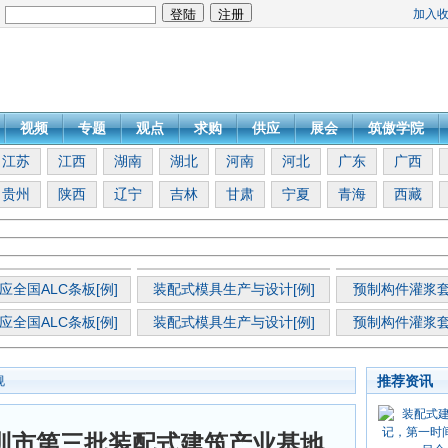
加入
：
视频
专题
观点
求购
供应
展会
筑傲学院
江苏
江西
湖南
湖北
河南
河北
广东
广西
贵州
陕西
辽宁
吉林
甘肃
宁夏
青海
西藏
应全国ALC条板[例]
装配式模具生产与设计[例]
预制构件灌浆套
应全国ALC条板[例]
装配式模具生产与设计[例]
预制构件灌浆套
推荐资讯
规
圳市第三批装配式建筑产业基地