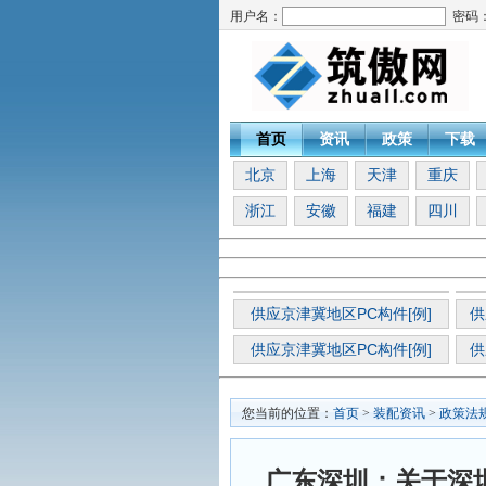
用户名：
密码
首页
资讯
政策
下载
北京
上海
天津
重庆
浙江
安徽
福建
四川
供应京津冀地区PC构件[例]
供
供应京津冀地区PC构件[例]
供
您当前的位置：
首页
>
装配资讯
>
政策法
广东深圳：关于深