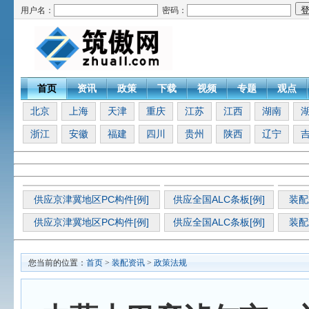
用户名：
密码：
首页
资讯
政策
下载
视频
专题
观点
北京
上海
天津
重庆
江苏
江西
湖南
浙江
安徽
福建
四川
贵州
陕西
辽宁
供应京津冀地区PC构件[例]
供应全国ALC条板[例]
装配
供应京津冀地区PC构件[例]
供应全国ALC条板[例]
装配
您当前的位置：
首页
>
装配资讯
>
政策法规