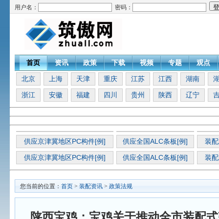
用户名：
密码：
首页
资讯
政策
下载
视频
专题
观点
北京
上海
天津
重庆
江苏
江西
湖南
浙江
安徽
福建
四川
贵州
陕西
辽宁
供应京津冀地区PC构件[例]
供应全国ALC条板[例]
装配
供应京津冀地区PC构件[例]
供应全国ALC条板[例]
装配
您当前的位置：
首页
>
装配资讯
>
政策法规
陕西宝鸡：宝鸡关于推动全市装配式