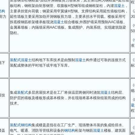
矩形钢管柱钢框架-加劲开洞钢板剪力墙体系，其主体结构为钢框架+延性墙
程
板结构，钢框架由矩形钢管、双腹板H型钢等组成钢框架柱，内灌
混凝土
，
结构
主要承担竖向荷载；钢梁采用窄翼缘H型钢。支撑结构采用延性墙板结构，
《
剪力
延性墙板主要采用加劲开洞钢板剪力墙，主要承担水平荷载。楼板采用可
JG
拆底模钢筋析架楼承板现浇
混凝土
组合楼板;外围护墙采用预制AAC墙板、
《
金属幕墙板；内隔墙采用AAC墙板。集成围护、内装系统、实现建筑隐梁
50
隐柱。
《
准
装配式
混凝土
结构地下车库技术是由预制
混凝土
构件通过可靠的连接方式
《
地下
装配成整体的平时地下或半地下车库。
标
《
规
集成
装配式
多层房屋技术是在工厂将保温层两侧同时浇筑
混凝土
结构层、
屋技
防护层的墙板及楼板形成基本模块，并在现场将基本模块组装而成的结构
《
技术。
凝
程
装配式
钢结构
集成楼盖是指在在工厂生产、现场整体吊装的集成给排水、
《
楼盖
电气、暖通、消防等管线和设备的
钢结构
桁架与钢筋
混凝土
楼板、建筑面
标