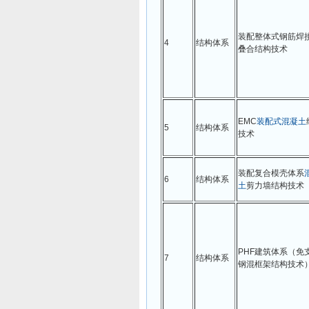
装配整体式钢筋焊
4
结构体系
叠合结构技术
EMC
装配式
混凝土
5
结构体系
技术
装配复合模壳体系
6
结构体系
土
剪力墙结构技术
PHF建筑体系（免
7
结构体系
钢混框架结构技术