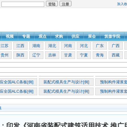
加入
：
视频
专题
观点
求购
供应
展会
筑傲学院
江苏
江西
湖南
湖北
河南
河北
广东
广西
贵州
陕西
辽宁
吉林
甘肃
宁夏
青海
西藏
应全国ALC条板[例]
装配式模具生产与设计[例]
预制构件灌浆套
应全国ALC条板[例]
装配式模具生产与设计[例]
预制构件灌浆套
规
：印发《河南省装配式建筑适用技术 推广