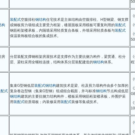
50
《
装配式
空腹排柱
钢结构
住宅技术是主体结构由空腹排柱、H型钢梁、钢支撑
结构
或钢板剪力墙组成主要受力框架，楼屋面板采用模板可重复利用的
装配式
《
钢筋桁架楼承板，内隔墙采用轻质复合条板，外墙采用轻质条板与
装配式
《
保温装饰板组合板的集成技术。
50
架房
分层装配支撑钢框架房屋技术是支撑作为主要抗侧力构件，梁贯通、柱分
《
层、梁柱采用全螺栓连接，结构体系分层装配建造的
钢结构
体系。
程
《
集束G型钢低层
装配式
钢结构
建筑技术是梁、柱及剪力墙构件由多个加厚的
《
装配式
复杂卷边型钢（集束G型钢）组成组合截面，并与标准
钢结构
节点构成低层
G
钢结构
建筑的主要抗侧力结构构件，楼板采用钢筋桁架楼承板，外围护采
用
装配式
轻质墙板；内装修采用
装配式
装修等集成技术。
《
10
《
《