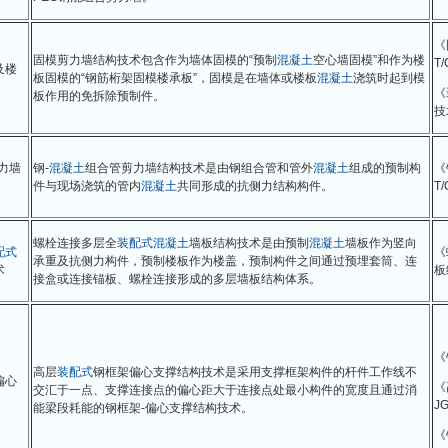
《
固模剪力墙结构技术包含作为墙体固模的“预制
混凝土
空心墙固模”和作为楼
T/
及楼
板固模的“钢筋桁架固模楼承板”，固模是在墙体或楼板
混凝土
浇筑时起到模
《
板作用的免拆除预制件。
技
力墙
钢-
混凝土
组合管剪力墙结构技术是由钢组合管和管外
混凝土
组成的预制构
《
件与现场浇筑的管内
混凝土
共同形成的抗侧力结构构件。
T/
螺栓连接多层全
装配式
混凝土
墙板结构技术是由预制
混凝土
墙板作为竖向
配式
《
承重及抗侧力构件，预制楼板作为楼盖，预制构件之间通过预埋套筒、连
术
板
接盒或连接锚板、螺栓连接形成的多层墙板结构体系。
《
高层
装配式
钢框架偏心支撑结构技术是采用支撑框架构件的杆件工作线不
偏心
《
交汇于一点、支撑连接点的偏心距大于连接点处最小构件的宽度且通过消
JG
能梁段耗能的钢框架-偏心支撑结构技术。
《