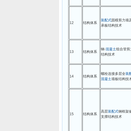
装配式
固模剪力墙
12
结构体系
承板结构技术
钢-
混凝土
组合管剪
13
结构体系
结构技术
螺栓连接多层全
装
14
结构体系
混凝土
墙板结构技
高层
装配式
钢框架
15
结构体系
支撑结构技术