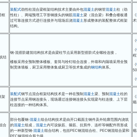
装配式
劲性柱混合梁框架结构技术主要由外包
混凝土
的钢管
混凝土
柱（劲
梁框
性柱）、两端预埋工字形钢接头的钢筋
混凝土
梁（混合梁）和叠合楼板通
《
过可靠连接方式进行连接并与现场后浇
混凝土
形成整体的装配整体式框架
术
结构。
《
《
钢-混搭阶建筑结构技术是由梁柱节点采用新型搭阶式全螺栓连接，
程
筑结
楼板采用全预制整体楼板、套筒与栓钉组合连接，外墙和内隔墙采用全预
《
制宽体墙板，厨卫采用整体集成厨卫等技术集成的
钢结构
体系。
50
《
装配式
钢节点混合框架结构技术是一种在预制
混凝土
梁、预制
混凝土
柱的
框架
《
连接节点采用钢连接头，现场通过连接钢连接头实现梁与柱连接、上下层
规
柱连接的一种结构体系。
部分包覆钢-
混凝土
组合结构技术是由开口截面主钢件及外轮廓范围内浇筑
组合
的
混凝土
组成，
混凝土
内可设纵筋、箍筋、抗剪件、连杆等钢配件而形成
《
的一种新型钢-
混凝土
组合结构，包括PEC钢混组合柱、PEC钢混组合梁和
规
PEC钢混组合剪力墙。