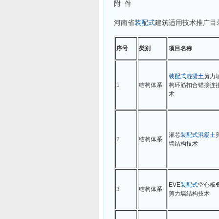
附 件
河南省
装配式
建筑适用技术推广目
序号
类别
项目名称
装配式
混凝土
剪力
1
结构体系
构环筋扣合锚接连
术
灌芯
装配式
混凝土
2
结构体系
墙结构技术
EVE
装配式
空心板
3
结构体系
剪力墙结构技术