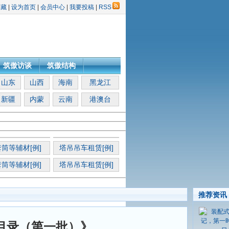
收藏
|
设为首页
|
会员中心
|
我要投稿
|
RSS
筑傲访谈
筑傲结构
山东
山西
海南
黑龙江
新疆
内蒙
云南
港澳台
筒等辅材[例]
塔吊吊车租赁[例]
筒等辅材[例]
塔吊吊车租赁[例]
推荐资讯
目录（第一批）》