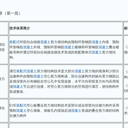
录（第一批）
技术体系简介
标
装配式
环筋扣合锚接
混凝土
剪力墙结构由预制环形钢筋
混凝土
内墙、预制
墙结
环形钢筋
混凝土
外墙、预制环形钢筋
混凝土
楼梯和环形钢筋
混凝土
叠合楼
《
接技
板等构件通过环筋扣合锚接连接技术形成的装配整体式
混凝土
剪力墙结
墙
构。
灌芯
装配式
混凝土
剪力墙结构技术是大部分
混凝土
剪力墙的墙身和少部分
《
边缘构件由预制
混凝土
空心剪力墙构成，部分边缘构件的纵向受力钢筋以
构
剪力
及墙深竖向分布钢筋在空心孔中实现连接，水平方向和竖直方向均采用现
《
浇
混凝土
节点进行连接，对空心剪力墙部分的空洞进行灌芯，使结构构件
DB
形成整体。
EVE
装配式
空心板叠合剪力墙结构技术是部分或全部竖向抗侧力构件采用
叠合
《
预制
混凝土
空心墙板、墙板孔内现场后浇
混凝土
形成的叠合剪力墙的结构
术
抗侧力构件