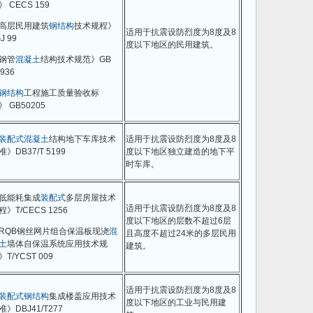
》 CECS 159
高层民用建筑
钢结构
技术规程》
适用于抗震设防烈度为8度及8
J 99
度以下地区的民用建筑。
钢管
混凝土
结构技术规范》GB
936
钢结构
工程施工质量验收标
》 GB50205
装配式
混凝土
结构地下车库技术
适用于抗震设防烈度为8度及8
准》DB37/T 5199
度以下地区独立建造的地下平
时车库。
低能耗集成
装配式
多层房屋技术
适用于抗震设防烈度为8度及8
程》T/CECS 1256
度以下地区的层数不超过6层
RQB钢丝网片组合保温板现浇
混
且高度不超过24米的多层民用
土
墙体自保温系统应用技术规
建筑。
》T/YCST 009
适用于抗震设防烈度为8度及8
装配式
钢结构
集成楼盖应用技术
度以下地区的工业与民用建
准》DBJ41/T277