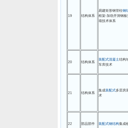
易建矩形钢管柱
钢
19
结构体系
框架-加劲开洞钢板
墙技术体系
装配式
混凝土
结构
20
结构体系
车库技术
集成
装配式
多层房
21
结构体系
术
22
部品部件
装配式
钢结构
集成