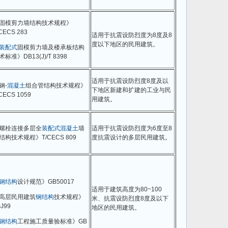
固模剪力墙结构技术规程》
CECS 283
适用于抗震设防烈度为8度及8
度以下地区的民用建筑。
装配式
固模剪力墙及楼承板结构
术标准》DB13(J)/T 8398
适用于抗震设防烈度8度及以
钢-
混凝土
组合管结构技术规程》
下地区新建和扩建的工业与民
CECS 1059
用建筑。
螺栓连接多层全
装配式
混凝土
墙
适用于抗震设防烈度为6度至8
结构技术规程》T/CECS 809
度抗震设计的多层民用建筑。
钢结构
设计规范》GB50017
适用于建筑高度为80~100
高层民用建筑
钢结构
技术规程》
米、抗震设防烈度8度及以下
J99
地区的民用建筑。
钢结构
工程施工质量验标准》GB