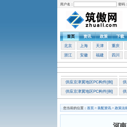
用户名：
密码
首页
资讯
政策
下载
北京
上海
天津
重庆
浙江
安徽
福建
四川
供应京津冀地区PC构件[例]
供
供应京津冀地区PC构件[例]
供
您当前的位置：
首页
>
装配资讯
>
政策法
河南