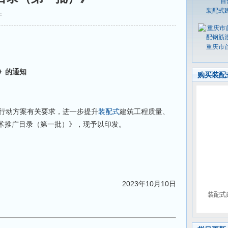
装配式
厅
重庆市
》的通知
购买装配
行动方案有关要求，进一步提升
装配式
建筑工程质量、
术推广目录（第一批）》，现予以印发。
2023年10月10日