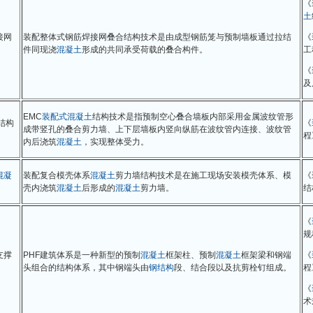
《
土
接网
装配整体式钢筋焊接网叠合结构技术是由成型钢筋笼与预制墙板通过拉结
《
件同现浇
混凝土
形成的共同承受荷载的叠合构件。
工
《
及
EMC
装配式
混凝土
结构技术是指预制空心叠合墙板内部采用金属波纹管形
结构
《
成带竖孔的叠合剪力墙、上下层墙板内竖向纵筋在波纹管内连接、波纹管
程
内后浇筑
混凝土
，实现整体受力。
混凝
装配复合模壳体系
混凝土
剪力墙结构技术是在施工现场安装模壳体系、模
《
壳内浇筑
混凝土
后形成的
混凝土
剪力墙。
结
《
规
支撑
PHF建筑体系是一种新型的预制
混凝土
框架柱、预制
混凝土
框架梁和钢端
《
）
头组合的结构体系，其中钢端头由
钢结构
段、结合段以及抗剪栓钉组成。
程
《
术