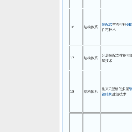
装配式
空腹排柱
钢
16
结构体系
住宅技术
分层装配支撑钢框
17
结构体系
屋技术
集束G型钢低多层
18
结构体系
钢结构
建筑技术