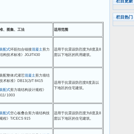
栏目更新
栏目热门
准、图集、工法
适用范围
装配式
环筋扣合锚接
混凝土
剪力
适用于抗震设防烈度为8度及8
结构技术标准》JGJ/T430
度以下地区的民用建筑。
装配整体式灌芯
混凝土
剪力墙结
技术标准》DB13(J)/T 8415
适用于抗震设防烈度8度及以
下地区的住宅建筑。
装配式
剪力墙结构设计规程》
11/ 1003
装配式
空心板叠合剪力墙结构技
适用于抗震设防烈度为8度及8
规程》T/CECS 915
度以下地区的住宅建筑。