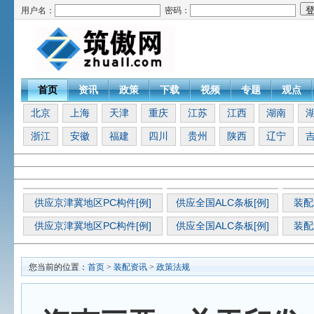
用户名：
密码：
首页
资讯
政策
下载
视频
专题
观点
北京
上海
天津
重庆
江苏
江西
湖南
浙江
安徽
福建
四川
贵州
陕西
辽宁
供应京津冀地区PC构件[例]
供应全国ALC条板[例]
装配
供应京津冀地区PC构件[例]
供应全国ALC条板[例]
装配
您当前的位置：
首页
>
装配资讯
>
政策法规