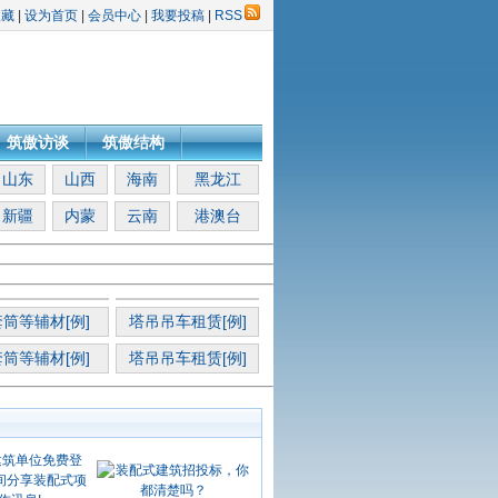
收藏
|
设为首页
|
会员中心
|
我要投稿
|
RSS
筑傲访谈
筑傲结构
山东
山西
海南
黑龙江
新疆
内蒙
云南
港澳台
筒等辅材[例]
塔吊吊车租赁[例]
筒等辅材[例]
塔吊吊车租赁[例]