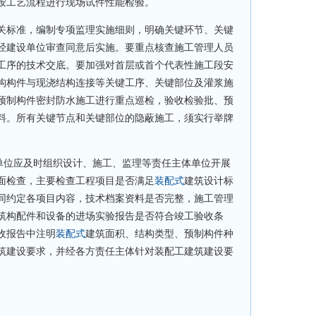
按工艺流程进行现场试件性能检验。
标准，编制专项监理实施细则，明确关键环节、关键
经建设单位审查同意后实施。要重点核查施工管理人员
工序的技术交底。要加强对首层或首个代表性施工段安
构构件与现浇结构连接等关键工序、关键部位及灌浆施
预制构件密封防水施工进行重点巡检，验收检验批、预
料。所有关键节点和关键部位的隐蔽施工，须实行举牌
位应及时组织设计、施工、监理等责任主体单位开展
面检查，主要检查工程项目是否满足
装配式
建筑设计标
同约定各项目内容，技术档案资料是否完整，施工管理
筑构配件和设备的进场实验报告是否符合竣工验收条
收报告中注明
装配式
建筑面积、结构类型、预制构件种
筑建设要求，并经各方责任主体针对装配工建筑建设要