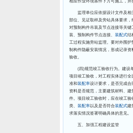
相应作业环境条件下方可施工，并
监理单位应依据设计文件及相关
部位、见证取样及旁站具体要求，
对预制构件吊装及节点连接等关键
装、预制构件节点连接、
装配式
结
工过程实施旁站监理。要对外围护
制构件隐蔽安装情况，形成记录资
验收。
(四)规范竣工验收行为。建设单
项目竣工验收，对工程实体进行全
准和
装配率
设计要求，是否完成合
资料是否规范，主要建筑材料、建
件。项目竣工验收时，应在竣工验
类、
装配率
以及是否符合
装配式
建
求落实情况签署明确具体的意见。
五、加强工程建设监管