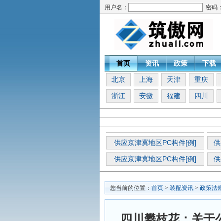
用户名：
密码
首页
资讯
政策
下载
北京
上海
天津
重庆
浙江
安徽
福建
四川
供应京津冀地区PC构件[例]
供
供应京津冀地区PC构件[例]
供
您当前的位置：
首页
>
装配资讯
>
政策法
四川攀枝花：关于