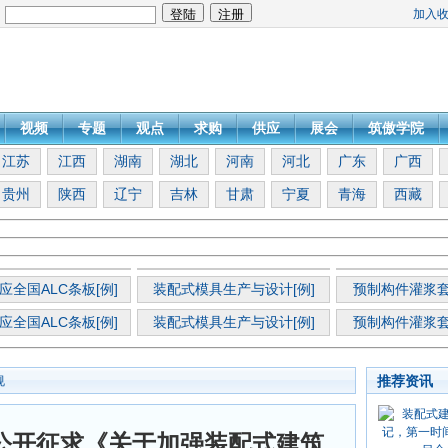
加入
：
视频
专题
观点
求购
供应
展会
筑傲学院
江苏
江西
湖南
湖北
河南
河北
广东
广西
贵州
陕西
辽宁
吉林
甘肃
宁夏
青海
西藏
应全国ALC条板[例]
装配式模具生产与设计[例]
预制构件灌浆套
应全国ALC条板[例]
装配式模具生产与设计[例]
预制构件灌浆套
推荐资讯
规
公开征求《关于加强装配式建筑