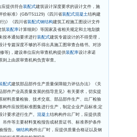
位应提供符合
装配式
建筑设计深度要求的设计文件，施
价标准》(GB/T51129)《四川省
装配式
混凝土
结构建
行)》《四川省
装配式
钢结构
建筑工程施工图设计文件
建筑
装配率
计算细则》等国家及省相关规定和土地划拨
未按本通知要求进行
装配式
建筑专篇设计的不得受理，
设计专篇深度不够的不得出具施工图审查合格书。对涉
装修等)，建设单位应向审查机构提供
装配率
设计承诺
原则上由原审查机构负责审查。
装配式
建筑部品部件生产质量保障能力评估办法》《关
品部件产业高质量发展的指导意见》有关要求，切实提
原材料质量检验、技术交底、部品部件生产、出厂检验
准构件应按照标准图集进行生产，制定企业产品标准;定
设计要求进行生产。
混凝土
结构构件出厂时，应提供质
、吊件等主要材料复检报告或材质证书、标准养护条件
验报告。
钢结构
构件出厂时，应提供质量合格证以及钢