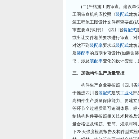
(二)严格施工图审查。建设单
工图审查机构应按照《
装配式
建筑评
筑工程施工图设计文件审查要点(试
审查要点(试行)》《四川省
装配式
或出让文件相关要求进行审查，对
对达不到
装配率
要求或
装配式
建筑
及
装配率
的后期专项设计(如装饰
书，涉及
装配率
变化的设计变更，
三、加强构件生产质量管控
构件生产企业要按照《四川省
于推进四川省
装配式
建筑
工业化
部
高构件生产质量保障能力。要建立
等环节全过程质量可追溯体系，标
制结构构件要按照相关技术标准及
量合格证及钢筋、套筒、灌浆材料
下28天强度检测报告及构件型式检