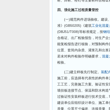
材、焊材、栓钉等主要材料合格证
四、强化施工过程质量管控
(一)规范构件进场验收。建设
准》(GB50205)《建筑
工业化
混凝
(DBJ51/T008)等标准规定，按
钢结
合格证、出厂检验报告，对生产企
能复检报告进行核验，对预制构件
位置、套筒内杂质、灌浆孔和出浆
若未对构件检验作明确要求，
混凝
检验。
(二)建立样板先行制定。
装配
施工前，应选择有代表性的构件单
工工艺，完善施工方案。验证性安
墙挂板连接节点、保温和防水构造
过验证性安装样板进行技术交底，
建设单位应组织设计单位、施工单
质量、位置尺寸偏差、连接质量、