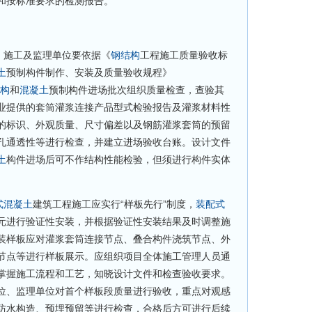
和按标准要求的检测报告。
、施工及监理单位要依据《
钢结构
工程施工质量验收标
土
预制构件制作、安装及质量验收规程》
构
和
混凝土
预制构件进场批次组织质量检查，查验其
业提供的套筒灌浆连接产品型式检验报告及灌浆材料性
的标识、外观质量、尺寸偏差以及钢筋灌浆套筒的预留
孔通透性等进行检查，并建立进场验收台账。设计文件
土
构件进场后可不作结构性能检验，但须进行构件实体
式
混凝土
建筑工程施工应实行“样板先行”制度，
装配式
元进行验证性安装，并根据验证性安装结果及时调整施
装样板应对灌浆套筒连接节点、叠合构件浇筑节点、外
节点等进行样板展示。应组织项目全体施工管理人员通
掌握施工流程和工艺，知晓设计文件和检查验收要求。
位、监理单位对首个样板段质量进行验收，重点对观感
防水构造、预埋预留等进行检查，合格后方可进行后续