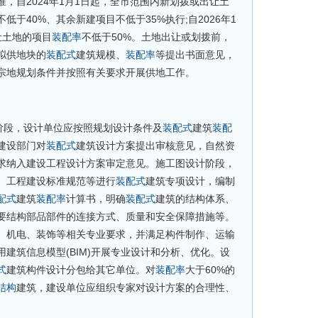
自2024年1月1日起，全市范围内新划拨或出让土
低于40%、其余新建项目不低于35%执行;自2026年1
让土地的项目
装配率
不低于50%。土地出让或划拨前，
拟供地块的
装配式
建筑规模、
装配率
等提出书面意见，
宗地规划条件并按照有关要求开展供地工作。
段，设计单位应按照规划设计条件及
装配式
建筑
装配
建设部门对
装配式
建筑设计方案提出审核意见，自然资
求纳入建设工程设计方案审定意见。施工图设计阶段，
、工程建设标准规范等进行
装配式
建筑专项设计，编制
配式
建筑
装配率
计算书，明确
装配式
建筑的结构体系、
要结构部品部件的连接方式、质量和安全保障措施等。
、机电、装饰等相关专业要求，并满足构件制作、运输
建筑信息模型(BIM)开展专业设计和分析、优化。设
式
建筑构件设计分包给其它单位。对
装配率
大于60%的
结构
建筑，建设单位应组织专家对设计方案的合理性、