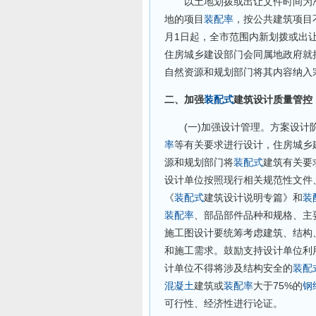
以土地划拨或出让文件时间为准，
地的项目
装配率
，按公共建筑项目不
月1日起，全市范围内新划拨或出
住房城乡建设部门会同属地政府就
自然资源和规划部门将其内容纳入
二、加强
装配式
建筑设计质量管控
(一)加强设计管理。方案设计阶
率
等有关要求进行设计，住房城乡
源和规划部门将
装配式
建筑有关要
设计单位按照现行相关规范性文件
《
装配式
建筑设计说明专篇》和
装
装配率
、部品部件品种和规格、主
施工图设计要统筹考虑建筑、结构
和施工需求。鼓励支持设计单位利用
计单位不得将涉及结构安全的
装配
混凝土
建筑或
装配率
大于75%的
钢
可行性、经济性进行论证。