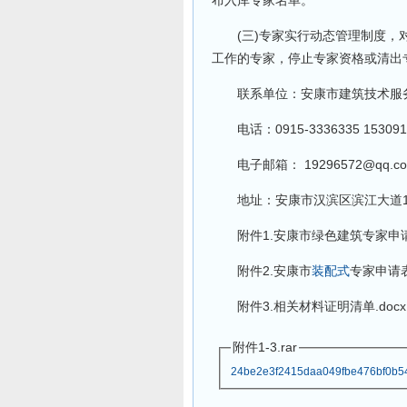
布入库专家名单。
(三)专家实行动态管理制度，对
工作的专家，停止专家资格或清出
联系单位：安康市建筑技术服务中
电话：0915-3336335 153091
电子邮箱： 19296572@qq.c
地址：安康市汉滨区滨江大道1号
附件1.安康市绿色建筑专家申请表
附件2.安康市
装配式
专家申请表.
附件3.相关材料证明清单.docx
附件1-3.rar
24be2e3f2415daa049fbe476bf0b54