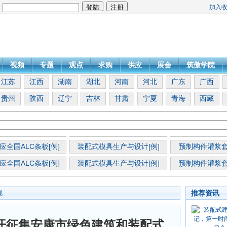
加入
：
视频
专题
观点
求购
供应
展会
筑傲学院
江苏
江西
湖南
湖北
河南
河北
广东
广西
贵州
陕西
辽宁
吉林
甘肃
宁夏
青海
西藏
应全国ALC条板[例]
装配式模具生产与设计[例]
预制构件灌浆套
应全国ALC条板[例]
装配式模具生产与设计[例]
预制构件灌浆套
推荐资讯
规
开征集安康市绿色建筑和装配式