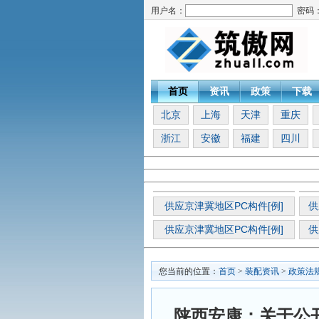
用户名：
密码
首页
资讯
政策
下载
北京
上海
天津
重庆
浙江
安徽
福建
四川
供应京津冀地区PC构件[例]
供
供应京津冀地区PC构件[例]
供
您当前的位置：
首页
>
装配资讯
>
政策法
陕西安康：关于公