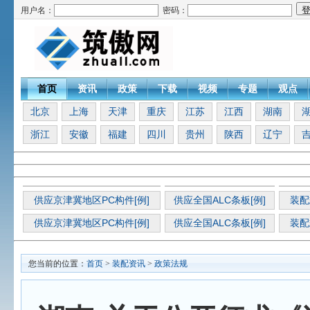
用户名：
密码：
首页
资讯
政策
下载
视频
专题
观点
北京
上海
天津
重庆
江苏
江西
湖南
浙江
安徽
福建
四川
贵州
陕西
辽宁
供应京津冀地区PC构件[例]
供应全国ALC条板[例]
装配
供应京津冀地区PC构件[例]
供应全国ALC条板[例]
装配
您当前的位置：
首页
>
装配资讯
>
政策法规