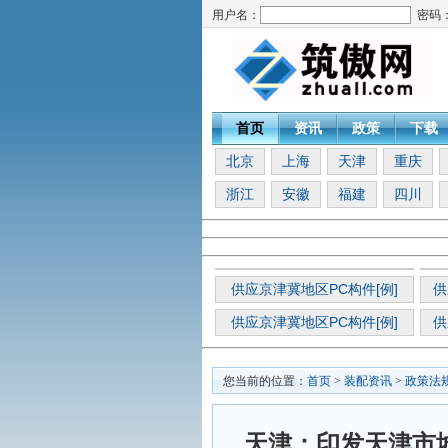
用户名：
密码
首页
资讯
政策
下载
北京
上海
天津
重庆
浙江
安徽
福建
四川
供应京津冀地区PC构件[例]
供
供应京津冀地区PC构件[例]
供
您当前的位置：
首页
>
装配资讯
>
政策法
天津：印发天津市