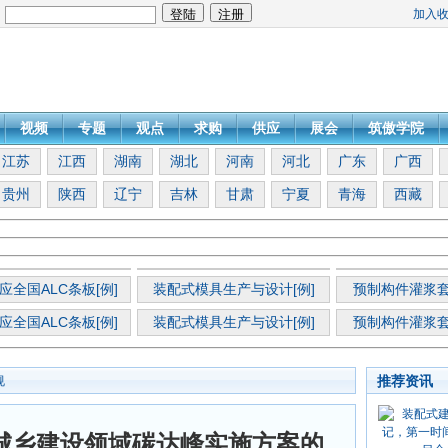
加入
：
视频
专题
观点
求购
供应
展会
筑傲学院
江苏
江西
湖南
湖北
河南
河北
广东
广西
贵州
陕西
辽宁
吉林
甘肃
宁夏
青海
西藏
应全国ALC条板[例]
装配式模具生产与设计[例]
预制构件灌浆套
应全国ALC条板[例]
装配式模具生产与设计[例]
预制构件灌浆套
推荐资讯
规
城乡建设领域碳达峰实施方案的