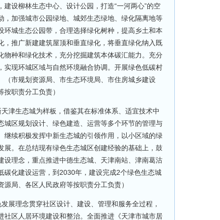
，建设柳林生态中心、设计公园，打造“一河两心”的空
动，加强城市公园绿地、城郊生态绿地、绿化隔离地等
设环城生态公园带，合理选择绿化树种，提高乡土和本
化，推广新建建筑屋顶和垂直绿化，将垂直绿化纳入既
化物种和绿化技术，充分挖掘建筑本体碳汇能力。充分
，实现环城区域与自然环境融合协调。开展绿色低碳村
。（市规划资源局、市生态环境局、市住房城乡建设
等按职责分工负责）
新天津生态城为样板，借鉴其在标准体系、适宜技术中
态城区规划设计、绿色建造、运营等多个环节的管理与
。继续积极发挥中新生态城的引领作用，以小区域的绿
发展。在总结现有绿色生态城区创建经验的基础上，鼓
建设理念，重点推进中德生态城、天津南站、津南葛沽
碳化建设运营，到2030年，建设完成2个绿色生态城
资源局、各区人民政府等按职责分工负责）
色发展理念贯穿社区设计、建设、管理和服务全过程，
进社区人居环境建设和整治。全面推进《天津市城市居