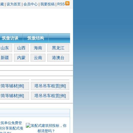
收藏
|
设为首页
|
会员中心
|
我要投稿
|
RSS
筑傲访谈
筑傲结构
山东
山西
海南
黑龙江
新疆
内蒙
云南
港澳台
筒等辅材[例]
塔吊吊车租赁[例]
筒等辅材[例]
塔吊吊车租赁[例]