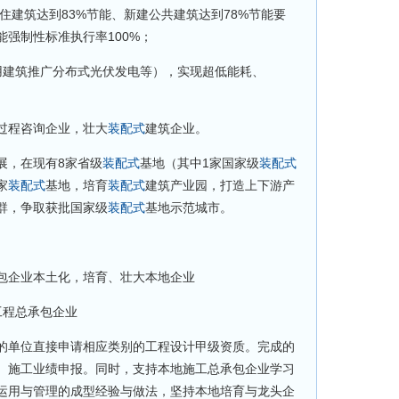
居住建筑达到83%节能、新建公共建筑达到78%节能要
强制性标准执行率100%；
用建筑推广分布式光伏发电等），实现超低能耗、
过程咨询企业，壮大
装配式
建筑企业。
展，在现有8家省级
装配式
基地（其中1家国家级
装配式
家
装配式
基地，培育
装配式
建筑产业园，打造上下游产
群，争取获批国家级
装配式
基地示范城市。
包企业本土化，培育、壮大本地企业
工程总承包企业
的单位直接申请相应类别的工程设计甲级资质。完成的
、施工业绩申报。同时，支持本地施工总承包企业学习
运用与管理的成型经验与做法，坚持本地培育与龙头企