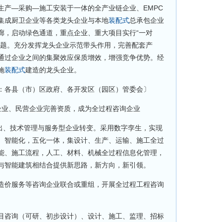
生产—采购—施工安装于一体的全产业链企业、EMPC
集成厨卫企业等各类龙头企业与本地
装配式
总承包企业
廊，启动绿色通道，重点企业、重大项目实行“一对
问题。充分发挥龙头企业示范带头作用，完善配套产
通过企业之间的集聚效应保质增效，增强竞争优势。经
施
装配式
建造的龙头企业。
：各县（市）区政府、各开发区（园区）管委会〕
企业、民营企业完善资质，成为全过程咨询企业
输出、技术管理与服务型企业转变。采用数字孪生，实现
、智能化，五化一体，集设计、生产、运输、施工全过
能、施工流程，人工、材料、机械全过程信息化管理，
与智能建筑相结合提供新思路，新方向，新引领。
造价服务等咨询企业联合或重组，开展全过程工程咨询
目咨询（可研、初步设计）、设计、施工、监理、招标