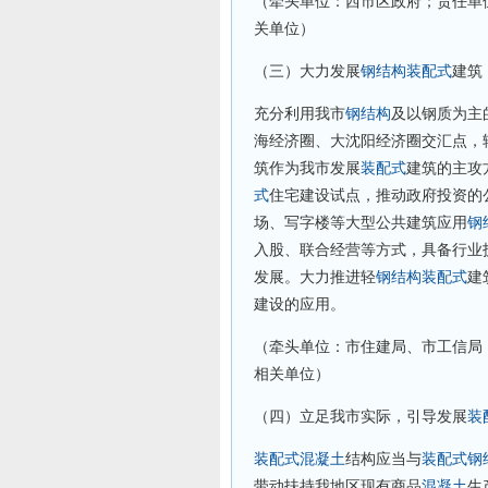
（牵头单位：西市区政府；责任单
关单位）
（三）大力发展
钢结构
装配式
建筑
充分利用我市
钢结构
及以钢质为主
海经济圈、大沈阳经济圈交汇点，
筑作为我市发展
装配式
建筑的主攻
式
住宅建设试点，推动政府投资的
场、写字楼等大型公共建筑应用
钢
入股、联合经营等方式，具备行业
发展。大力推进轻
钢结构
装配式
建
建设的应用。
（牵头单位：市住建局、市工信局
相关单位）
（四）立足我市实际，引导发展
装
装配式
混凝土
结构应当与
装配式
钢
带动扶持我地区现有商品
混凝土
生