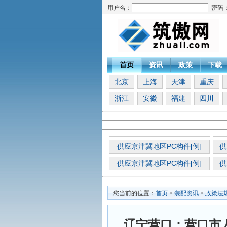
用户名：
密码
首页
资讯
政策
下载
北京
上海
天津
重庆
浙江
安徽
福建
四川
供应京津冀地区PC构件[例]
供
供应京津冀地区PC构件[例]
供
您当前的位置：
首页
>
装配资讯
>
政策法
辽宁营口：营口市