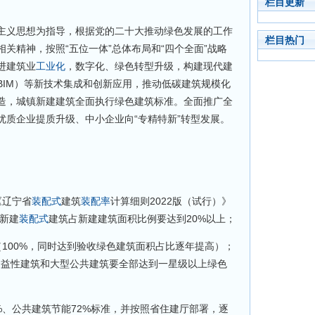
栏目更新
主义思想为指导，根据党的二十大推动绿色发展的工作
栏目热门
关精神，按照“五位一体”总体布局和“四个全面”战略
进建筑业
工业化
，数字化、绿色转型升级，构建现代建
BIM）等新技术集成和创新应用，推动低碳建筑规模化
造，城镇新建建筑全面执行绿色建筑标准。全面推广全
优质企业提质升级、中小企业向“专精特新”转型发展。
《辽宁省
装配式
建筑
装配率
计算细则2022版（试行）》
现新建
装配式
建筑占新建建筑面积比例要达到20%以上；
100%，同时达到验收绿色建筑面积占比逐年提高）；
资公益性建筑和大型公共建筑要全部达到一星级以上绿色
%、公共建筑节能72%标准，并按照省住建厅部署，逐