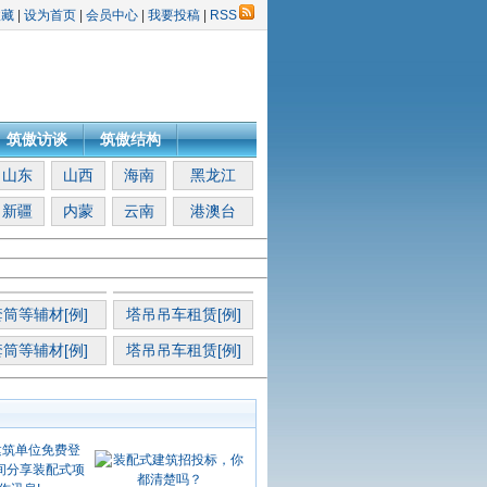
收藏
|
设为首页
|
会员中心
|
我要投稿
|
RSS
筑傲访谈
筑傲结构
山东
山西
海南
黑龙江
新疆
内蒙
云南
港澳台
筒等辅材[例]
塔吊吊车租赁[例]
筒等辅材[例]
塔吊吊车租赁[例]