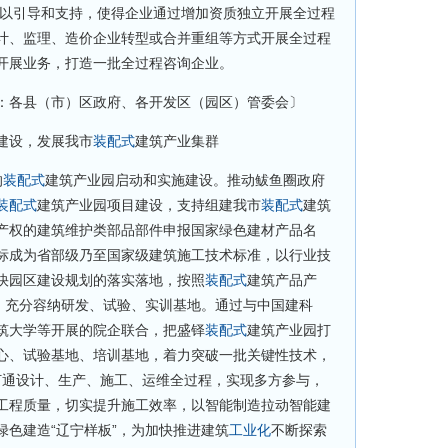
予以引导和支持，使得企业通过增加资质独立开展全过程
计、监理、造价企业转型或合并重组等方式开展全过程
开展业务，打造一批全过程咨询企业。
：各县（市）区政府、各开发区（园区）管委会〕
建设，发展我市
装配式
建筑产业集群
的
装配式
建筑产业园启动和实施建设。推动鲅鱼圈政府
装配式
建筑产业园项目建设，支持组建我市
装配式
建筑
产权的建筑维护类部品部件申报国家绿色建材产品名
标成为省部级乃至国家级建筑施工技术标准，以行业技
快园区建设规划的落实落地，按照
装配式
建筑产品产
局，充分容纳研发、试验、实训基地。通过与中国建科
筑大学等开展的院企联合，把盛铎
装配式
建筑产业园打
心、试验基地、培训基地，着力突破一批关键性技术，
术打通设计、生产、施工、运维全过程，实现多方参与，
工程质量，切实提升施工效率，以智能制造拉动智能建
绿色建造“辽宁样板”，为加快推进建筑
工业化
不断探索