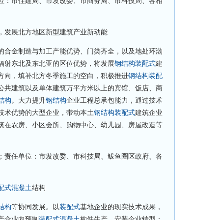
位：市住建局、市发改委、市商务局、市科技局、各相
，发展北方地区新型建筑产业新动能
的合金制造与加工产能优势、门类齐全，以及地处环渤
辐射东北及东北亚的区位优势，将发展
钢结构
装配式
建
方向，填补北方冬季施工的空白，积极推进
钢结构
装配
公共建筑以及单体建筑万平方米以上的宾馆、饭店、商
结构
。大力提升
钢结构
企业工程总承包能力，通过技术
技术优势的大型企业，带动本土
钢结构
装配式
建筑企业
筑在农房、小区会所、购物中心、幼儿园、房屋改造等
；责任单位：市发改委、市科技局、鲅鱼圈区政府、各
配式
混凝土
结构
结构
等协同发展。以
装配式
基地企业的现实技术成果，
产企业向预制
装配式
混凝土
构件生产、安装企业转型；