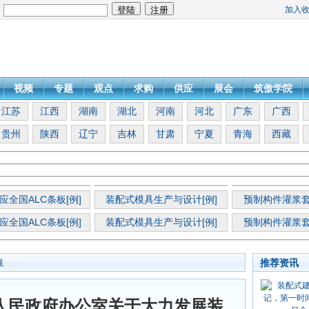
加入
：
视频
专题
观点
求购
供应
展会
筑傲学院
江苏
江西
湖南
湖北
河南
河北
广东
广西
贵州
陕西
辽宁
吉林
甘肃
宁夏
青海
西藏
应全国ALC条板[例]
装配式模具生产与设计[例]
预制构件灌浆套
应全国ALC条板[例]
装配式模具生产与设计[例]
预制构件灌浆套
推荐资讯
规
人民政府办公室关于大力发展装