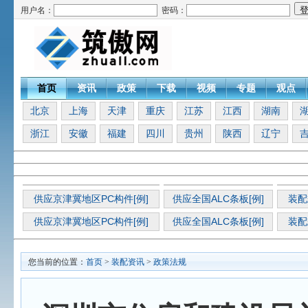
用户名：
密码：
首页
资讯
政策
下载
视频
专题
观点
北京
上海
天津
重庆
江苏
江西
湖南
浙江
安徽
福建
四川
贵州
陕西
辽宁
供应京津冀地区PC构件[例]
供应全国ALC条板[例]
装配
供应京津冀地区PC构件[例]
供应全国ALC条板[例]
装配
您当前的位置：
首页
>
装配资讯
>
政策法规