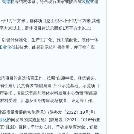
、
钢结构
等结构体系，符合现行国家或陕西省
装配式
建
于1万平方米，群体项目总面积不小于2万平方米;其他
0平方米以上，群体项目建筑总面积1万平方米以上;
以设计标准化、生产工厂化、施工装配化、装修一体
工业化
创新技术，能起到示范引领作用，便于推广应
示范项目的遴选培育工作，按照“自愿申报、择优遴选、
省住建厅负责省级“智能建造”产业示范基地、示范项目
建厅委托，省建筑节能与墙体材料发展中心负责“智能建
报材料受理、汇总及组织专家现场核查、评定等工作。
质量发展的实施意见》(陕办发〔2022〕19号)和
业化
协同发展的实施意见》(陕建发〔2021〕1016号)要
四五”规划》目标，早计划安排、早确定培育对象，积极