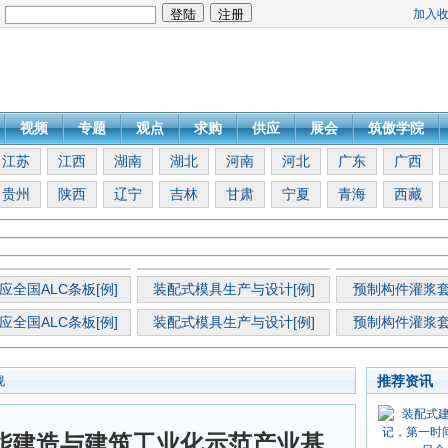
加入
：
视频
专题
观点
求购
供应
展会
筑傲学院
江苏
江西
湖南
湖北
河南
河北
广东
广西
贵州
陕西
辽宁
吉林
甘肃
宁夏
青海
西藏
应全国ALC条板[例]
装配式模具生产与设计[例]
预制构件灌浆套
应全国ALC条板[例]
装配式模具生产与设计[例]
预制构件灌浆套
推荐资讯
规
能建造与建筑工业化示范产业基