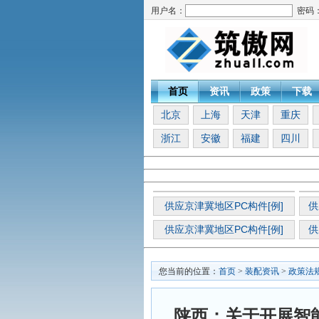
用户名：
密码
首页
资讯
政策
下载
北京
上海
天津
重庆
浙江
安徽
福建
四川
供应京津冀地区PC构件[例]
供
供应京津冀地区PC构件[例]
供
您当前的位置：
首页
>
装配资讯
>
政策法
陕西：关于开展智