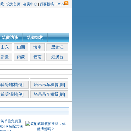
收藏
|
设为首页
|
会员中心
|
我要投稿
|
RSS
筑傲访谈
筑傲结构
山东
山西
海南
黑龙江
新疆
内蒙
云南
港澳台
筒等辅材[例]
塔吊吊车租赁[例]
筒等辅材[例]
塔吊吊车租赁[例]