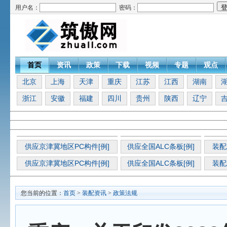
用户名：
密码：
首页
资讯
政策
下载
视频
专题
观点
北京
上海
天津
重庆
江苏
江西
湖南
浙江
安徽
福建
四川
贵州
陕西
辽宁
供应京津冀地区PC构件[例]
供应全国ALC条板[例]
装配
供应京津冀地区PC构件[例]
供应全国ALC条板[例]
装配
您当前的位置：
首页
>
装配资讯
>
政策法规