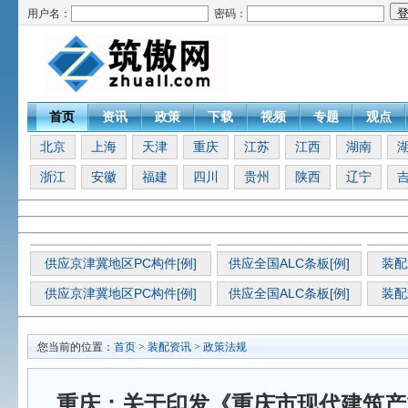
用户名：
密码：
首页
资讯
政策
下载
视频
专题
观点
北京
上海
天津
重庆
江苏
江西
湖南
浙江
安徽
福建
四川
贵州
陕西
辽宁
供应京津冀地区PC构件[例]
供应全国ALC条板[例]
装配
供应京津冀地区PC构件[例]
供应全国ALC条板[例]
装配
您当前的位置：
首页
>
装配资讯
>
政策法规
重庆：关于印发《重庆市现代建筑产