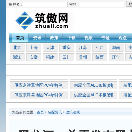
用户名：
密码：
首页
资讯
政策
下载
视频
专题
观点
北京
上海
天津
重庆
江苏
江西
湖南
浙江
安徽
福建
四川
贵州
陕西
辽宁
供应京津冀地区PC构件[例]
供应全国ALC条板[例]
装配
供应京津冀地区PC构件[例]
供应全国ALC条板[例]
装配
您当前的位置：
首页
>
装配资讯
>
政策法规