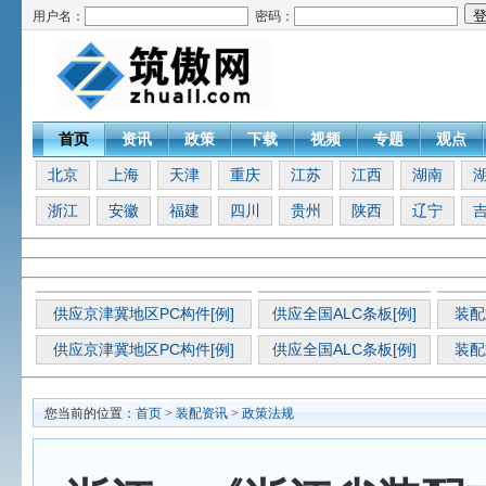
用户名：
密码：
首页
资讯
政策
下载
视频
专题
观点
北京
上海
天津
重庆
江苏
江西
湖南
浙江
安徽
福建
四川
贵州
陕西
辽宁
供应京津冀地区PC构件[例]
供应全国ALC条板[例]
装配
供应京津冀地区PC构件[例]
供应全国ALC条板[例]
装配
您当前的位置：
首页
>
装配资讯
>
政策法规