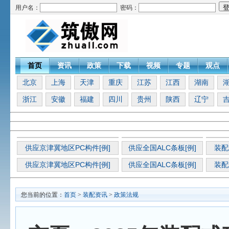
用户名：
密码：
首页
资讯
政策
下载
视频
专题
观点
北京
上海
天津
重庆
江苏
江西
湖南
浙江
安徽
福建
四川
贵州
陕西
辽宁
供应京津冀地区PC构件[例]
供应全国ALC条板[例]
装配
供应京津冀地区PC构件[例]
供应全国ALC条板[例]
装配
您当前的位置：
首页
>
装配资讯
>
政策法规