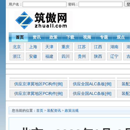
用户名：
密码：
首页
资讯
政策
下载
视频
专题
观点
北京
上海
天津
重庆
江苏
江西
湖南
浙江
安徽
福建
四川
贵州
陕西
辽宁
供应京津冀地区PC构件[例]
供应全国ALC条板[例]
装配
供应京津冀地区PC构件[例]
供应全国ALC条板[例]
装配
您当前的位置：
首页
>
装配资讯
>
政策法规