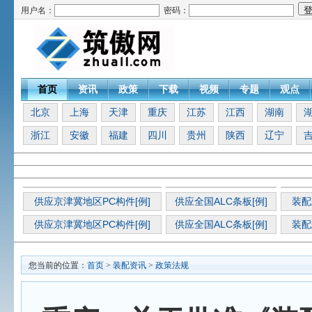
用户名：
密码：
首页
资讯
政策
下载
视频
专题
观点
北京
上海
天津
重庆
江苏
江西
湖南
浙江
安徽
福建
四川
贵州
陕西
辽宁
供应京津冀地区PC构件[例]
供应全国ALC条板[例]
装配
供应京津冀地区PC构件[例]
供应全国ALC条板[例]
装配
您当前的位置：
首页
>
装配资讯
>
政策法规