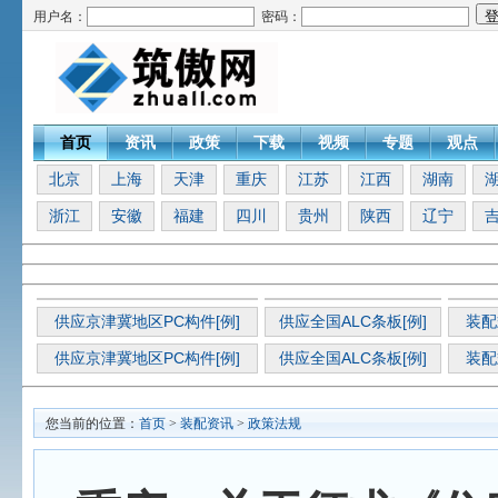
用户名：
密码：
首页
资讯
政策
下载
视频
专题
观点
北京
上海
天津
重庆
江苏
江西
湖南
浙江
安徽
福建
四川
贵州
陕西
辽宁
供应京津冀地区PC构件[例]
供应全国ALC条板[例]
装配
供应京津冀地区PC构件[例]
供应全国ALC条板[例]
装配
您当前的位置：
首页
>
装配资讯
>
政策法规