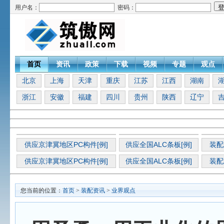
用户名：
密码：
首页
资讯
政策
下载
视频
专题
观点
北京
上海
天津
重庆
江苏
江西
湖南
浙江
安徽
福建
四川
贵州
陕西
辽宁
供应京津冀地区PC构件[例]
供应全国ALC条板[例]
装配
供应京津冀地区PC构件[例]
供应全国ALC条板[例]
装配
您当前的位置：
首页
>
装配资讯
>
业界观点