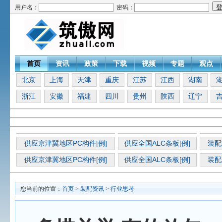
用户名：
密码：
首页
资讯
政策
下载
视频
专题
观点
北京
上海
天津
重庆
江苏
江西
湖南
浙江
安徽
福建
四川
贵州
陕西
辽宁
供应京津冀地区PC构件[例]
供应全国ALC条板[例]
装配
供应京津冀地区PC构件[例]
供应全国ALC条板[例]
装配
您当前的位置：
首页
>
装配资讯
>
行业思考