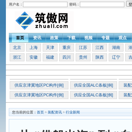
用户名：
密码：
首页
资讯
政策
下载
视频
专题
观点
北京
上海
天津
重庆
江苏
江西
湖南
浙江
安徽
福建
四川
贵州
陕西
辽宁
供应京津冀地区PC构件[例]
供应全国ALC条板[例]
装配
供应京津冀地区PC构件[例]
供应全国ALC条板[例]
装配
您当前的位置：
首页
>
装配资讯
>
行业新闻