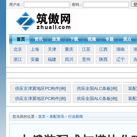
用户名：
密码：
首页
资讯
政策
下载
视频
专题
观点
北京
上海
天津
重庆
江苏
江西
湖南
浙江
安徽
福建
四川
贵州
陕西
辽宁
供应京津冀地区PC构件[例]
供应全国ALC条板[例]
装配
供应京津冀地区PC构件[例]
供应全国ALC条板[例]
装配
您当前的位置：
首页
>
装配资讯
>
行业新闻