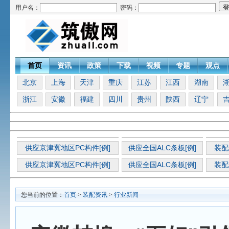
用户名：
密码：
首页
资讯
政策
下载
视频
专题
观点
北京
上海
天津
重庆
江苏
江西
湖南
浙江
安徽
福建
四川
贵州
陕西
辽宁
供应京津冀地区PC构件[例]
供应全国ALC条板[例]
装配
供应京津冀地区PC构件[例]
供应全国ALC条板[例]
装配
您当前的位置：
首页
>
装配资讯
>
行业新闻