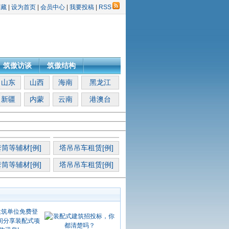
收藏
|
设为首页
|
会员中心
|
我要投稿
|
RSS
筑傲访谈
筑傲结构
山东
山西
海南
黑龙江
新疆
内蒙
云南
港澳台
筒等辅材[例]
塔吊吊车租赁[例]
筒等辅材[例]
塔吊吊车租赁[例]