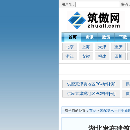
用户名：
密码
首页
资讯
政策
下载
北京
上海
天津
重庆
浙江
安徽
福建
四川
供应京津冀地区PC构件[例]
供
供应京津冀地区PC构件[例]
供
您当前的位置：
首页
>
装配资讯
>
行业新
湖北发布建筑