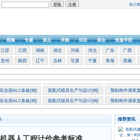
加入
：
视频
专题
观点
求购
供应
展会
筑傲学院
江苏
江西
湖南
湖北
河南
河北
广东
广西
贵州
陕西
辽宁
吉林
甘肃
宁夏
青海
西藏
应全国ALC条板[例]
装配式模具生产与设计[例]
预制构件灌浆套
应全国ALC条板[例]
装配式模具生产与设计[例]
预制构件灌浆套
推荐资讯
闻
机器人工程计价参考标准