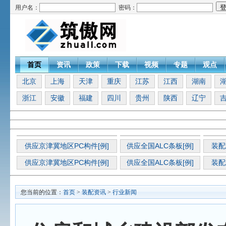
用户名：
密码：
首页
资讯
政策
下载
视频
专题
观点
北京
上海
天津
重庆
江苏
江西
湖南
浙江
安徽
福建
四川
贵州
陕西
辽宁
供应京津冀地区PC构件[例]
供应全国ALC条板[例]
装配
供应京津冀地区PC构件[例]
供应全国ALC条板[例]
装配
您当前的位置：
首页
>
装配资讯
>
行业新闻