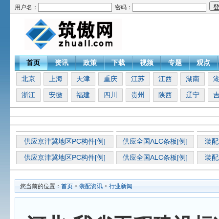
用户名：
密码：
首页
资讯
政策
下载
视频
专题
观点
北京
上海
天津
重庆
江苏
江西
湖南
浙江
安徽
福建
四川
贵州
陕西
辽宁
供应京津冀地区PC构件[例]
供应全国ALC条板[例]
装配
供应京津冀地区PC构件[例]
供应全国ALC条板[例]
装配
您当前的位置：
首页
>
装配资讯
>
行业新闻